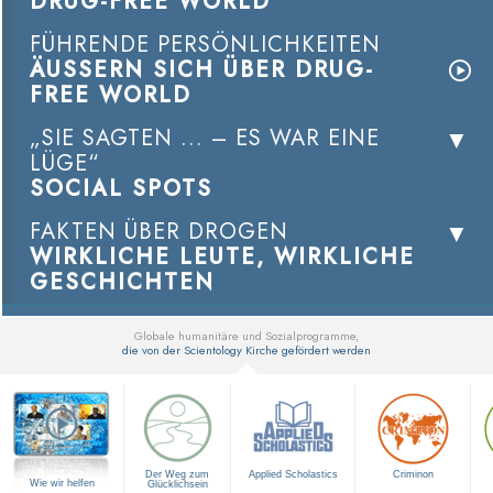
DRUG-FREE WORLD
FÜHRENDE PERSÖNLICHKEITEN
ÄUSSERN SICH ÜBER DRUG-
FREE WORLD
„SIE SAGTEN ... – ES WAR EINE
LÜGE“
SOCIAL SPOTS
FAKTEN ÜBER DROGEN
WIRKLICHE LEUTE, WIRKLICHE
GESCHICHTEN
Globale humanitäre und Sozialprogramme,
die von der Scientology Kirche gefördert werden
▼
Der Weg zum
Applied Scholastics
Criminon
Wie wir helfen
Glücklichsein