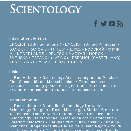
Internationale Sites
ENGLISH (US/International)
ENGLISH (United Kingdom)
עברית
DANSK
FRANÇAIS
日本語
РУССКИЙ
繁體中
文
NEDERLANDS
DEUTSCH
MAGYAR
NORSK
SVENSKA
ESPAÑOL (LATINO)
ESPAÑOL (CASTELLANO)
ΕΛΛΗΝΙΚA
ITALIANO
PORTUGUÊS
Links
L. Ron Hubbard
Scientology Anschauungen und Praxis
Eine Stimme für die Menschlichkeit
Ehrenamtliche
Geistliche
Häufig gestellte Fragen
Bücher
Online-Kurse
Weitere Informationen
Kontakt aufnehmen
Orte
Ähnliche Seiten
L. Ron Hubbard
Dianetik
Scientology Network
Scientology Religion
David Miscavige
Starten Sie Ihren
kostenlosen Online-Kurs
Ehrenamtliche Geistliche der
Scientology
International Association of Scientologists
Freedom Magazine
Der Weg zum Glücklichsein
Für eine
Welt ohne Drogenkonsum
United for Human Rights
Youth
for Human Rights
Citizens Commission on Human Rights