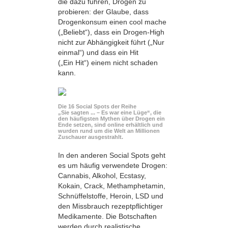
die dazu führen, Drogen zu
probieren: der Glaube, dass
Drogenkonsum einen cool mache
(„Beliebt“), dass ein Drogen-High
nicht zur Abhängigkeit führt („Nur
einmal“) und dass ein Hit
(„Ein Hit“) einem nicht schaden
kann.
Die 16 Social Spots der Reihe
„Sie sagten ... – Es war eine Lüge“, die
den häufigsten Mythen über Drogen ein
Ende setzen, sind online erhältlich und
wurden rund um die Welt an Millionen
Zuschauer ausgestrahlt.
In den anderen Social Spots geht
es um häufig verwendete Drogen:
Cannabis, Alkohol, Ecstasy,
Kokain, Crack, Methamphetamin,
Schnüffelstoffe, Heroin, LSD und
den Missbrauch rezeptpflichtiger
Medikamente. Die Botschaften
werden durch realistische