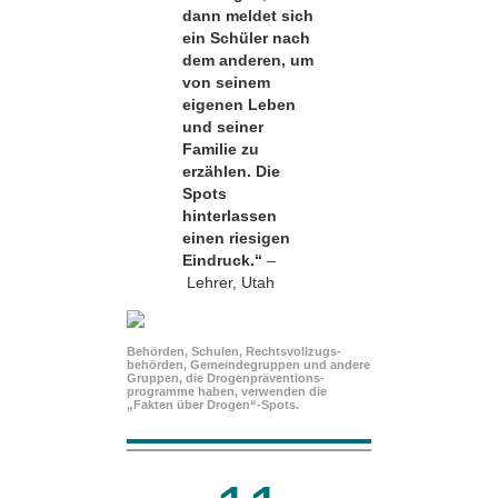
dann meldet sich
ein Schüler nach
dem anderen, um
von seinem
eigenen Leben
und seiner
Familie zu
erzählen. Die
Spots
hinterlassen
einen riesigen
Eindruck.“
–
Lehrer, Utah
Behörden, Schulen, Rechtsvollzugs­
behörden, Gemeindegruppen und andere
Gruppen, die Drogenpräventions­
programme haben, verwenden die
„Fakten über Drogen“-Spots.