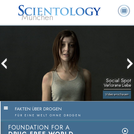
München
L. Ron
Was ist
Ehrenamtliche
Häufig gestellte
Bücher
Hubbard
Scientology?
Geistliche
Fragen
Social Spot
Verlorene Liebe
Video anschauen
FAKTEN ÜBER DROGEN
FÜR EINE WELT OHNE DROGEN
FOUNDATION FOR A