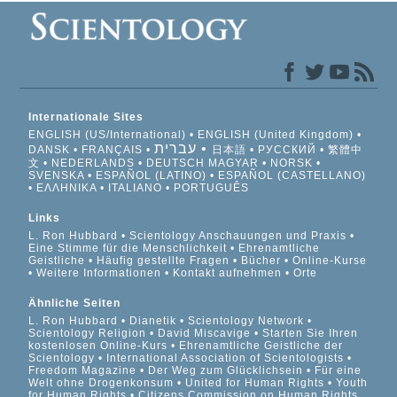
Internationale Sites
ENGLISH (US/International)
ENGLISH (United Kingdom)
עברית
DANSK
FRANÇAIS
日本語
РУССКИЙ
繁體中
文
NEDERLANDS
DEUTSCH
MAGYAR
NORSK
SVENSKA
ESPAÑOL (LATINO)
ESPAÑOL (CASTELLANO)
ΕΛΛΗΝΙΚA
ITALIANO
PORTUGUÊS
Links
L. Ron Hubbard
Scientology Anschauungen und Praxis
Eine Stimme für die Menschlichkeit
Ehrenamtliche
Geistliche
Häufig gestellte Fragen
Bücher
Online-Kurse
Weitere Informationen
Kontakt aufnehmen
Orte
Ähnliche Seiten
L. Ron Hubbard
Dianetik
Scientology Network
Scientology Religion
David Miscavige
Starten Sie Ihren
kostenlosen Online-Kurs
Ehrenamtliche Geistliche der
Scientology
International Association of Scientologists
Freedom Magazine
Der Weg zum Glücklichsein
Für eine
Welt ohne Drogenkonsum
United for Human Rights
Youth
for Human Rights
Citizens Commission on Human Rights