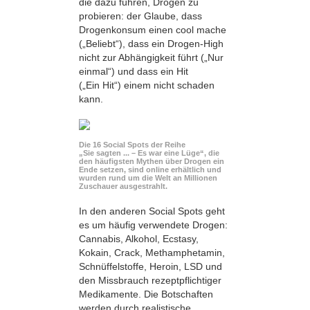
die dazu führen, Drogen zu
probieren: der Glaube, dass
Drogenkonsum einen cool mache
(„Beliebt“), dass ein Drogen-High
nicht zur Abhängigkeit führt („Nur
einmal“) und dass ein Hit
(„Ein Hit“) einem nicht schaden
kann.
Die 16 Social Spots der Reihe
„Sie sagten ... – Es war eine Lüge“, die
den häufigsten Mythen über Drogen ein
Ende setzen, sind online erhältlich und
wurden rund um die Welt an Millionen
Zuschauer ausgestrahlt.
In den anderen Social Spots geht
es um häufig verwendete Drogen:
Cannabis, Alkohol, Ecstasy,
Kokain, Crack, Methamphetamin,
Schnüffelstoffe, Heroin, LSD und
den Missbrauch rezeptpflichtiger
Medikamente. Die Botschaften
werden durch realistische