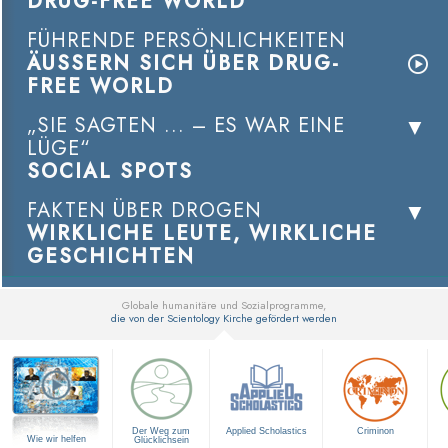
DRUG-FREE WORLD
FÜHRENDE PERSÖNLICHKEITEN
ÄUSSERN SICH ÜBER DRUG-
FREE WORLD
„SIE SAGTEN ... – ES WAR EINE
LÜGE“
SOCIAL SPOTS
FAKTEN ÜBER DROGEN
WIRKLICHE LEUTE, WIRKLICHE
GESCHICHTEN
Globale humanitäre und Sozialprogramme,
die von der Scientology Kirche gefördert werden
▼
Der Weg zum
Applied Scholastics
Criminon
Wie wir helfen
Glücklichsein