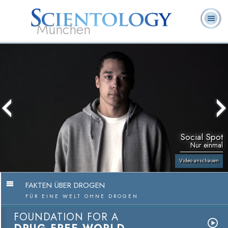
München
L. Ron
Was ist
Ehrenamtliche
Häufig gestellte
Bücher
Hubbard
Scientology?
Geistliche
Fragen
Social Spot
Nur einmal
Video anschauen
FAKTEN ÜBER DROGEN
FÜR EINE WELT OHNE DROGEN
FOUNDATION FOR A