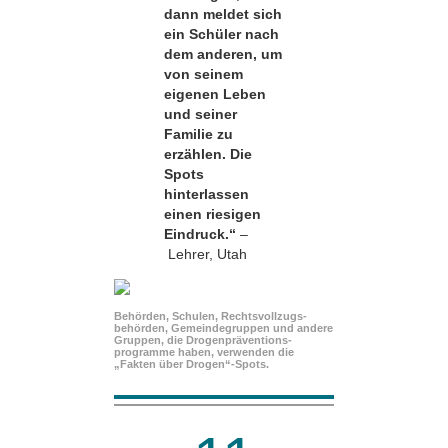
dann meldet sich
ein Schüler nach
dem anderen, um
von seinem
eigenen Leben
und seiner
Familie zu
erzählen. Die
Spots
hinterlassen
einen riesigen
Eindruck.“
–
Lehrer, Utah
Behörden, Schulen, Rechtsvollzugs­
behörden, Gemeindegruppen und andere
Gruppen, die Drogenpräventions­
programme haben, verwenden die
„Fakten über Drogen“-Spots.