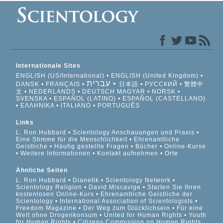
Internationale Sites
ENGLISH (US/International)
ENGLISH (United Kingdom)
עברית
DANSK
FRANÇAIS
日本語
РУССКИЙ
繁體中
文
NEDERLANDS
DEUTSCH
MAGYAR
NORSK
SVENSKA
ESPAÑOL (LATINO)
ESPAÑOL (CASTELLANO)
ΕΛΛΗΝΙΚA
ITALIANO
PORTUGUÊS
Links
L. Ron Hubbard
Scientology Anschauungen und Praxis
Eine Stimme für die Menschlichkeit
Ehrenamtliche
Geistliche
Häufig gestellte Fragen
Bücher
Online-Kurse
Weitere Informationen
Kontakt aufnehmen
Orte
Ähnliche Seiten
L. Ron Hubbard
Dianetik
Scientology Network
Scientology Religion
David Miscavige
Starten Sie Ihren
kostenlosen Online-Kurs
Ehrenamtliche Geistliche der
Scientology
International Association of Scientologists
Freedom Magazine
Der Weg zum Glücklichsein
Für eine
Welt ohne Drogenkonsum
United for Human Rights
Youth
for Human Rights
Citizens Commission on Human Rights