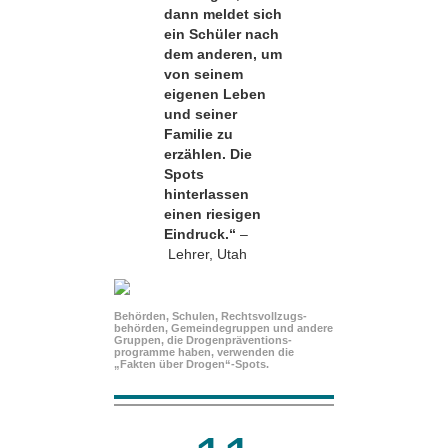
dann meldet sich
ein Schüler nach
dem anderen, um
von seinem
eigenen Leben
und seiner
Familie zu
erzählen. Die
Spots
hinterlassen
einen riesigen
Eindruck.“
–
Lehrer, Utah
Behörden, Schulen, Rechtsvollzugs­
behörden, Gemeindegruppen und andere
Gruppen, die Drogenpräventions­
programme haben, verwenden die
„Fakten über Drogen“-Spots.