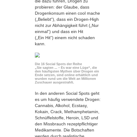
die dazu führen, Drogen zu
probieren: der Glaube, dass
Drogenkonsum einen cool mache
(„Beliebt“), dass ein Drogen-High
nicht zur Abhängigkeit führt („Nur
einmal“) und dass ein Hit
(„Ein Hit“) einem nicht schaden
kann.
Die 16 Social Spots der Reihe
„Sie sagten ... – Es war eine Lüge“, die
den häufigsten Mythen über Drogen ein
Ende setzen, sind online erhältlich und
wurden rund um die Welt an Millionen
Zuschauer ausgestrahlt.
In den anderen Social Spots geht
es um häufig verwendete Drogen:
Cannabis, Alkohol, Ecstasy,
Kokain, Crack, Methamphetamin,
Schnüffelstoffe, Heroin, LSD und
den Missbrauch rezeptpflichtiger
Medikamente. Die Botschaften
werden durch realistische