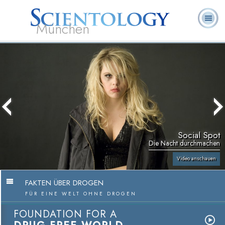
München
L. Ron
Was ist
Ehrenamtliche
Häufig gestellte
Bücher
Hubbard
Scientology?
Geistliche
Fragen
Social Spot
Die Nacht durchmachen
Video anschauen
FAKTEN ÜBER DROGEN
FÜR EINE WELT OHNE DROGEN
FOUNDATION FOR A