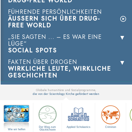
DRUG-FREE WORLD
FÜHRENDE PERSÖNLICHKEITEN
ÄUSSERN SICH ÜBER DRUG-
FREE WORLD
„SIE SAGTEN ... – ES WAR EINE
LÜGE“
SOCIAL SPOTS
FAKTEN ÜBER DROGEN
WIRKLICHE LEUTE, WIRKLICHE
GESCHICHTEN
Globale humanitäre und Sozialprogramme,
die von der Scientology Kirche gefördert werden
▼
Der Weg zum
Applied Scholastics
Criminon
Wie wir helfen
Glücklichsein