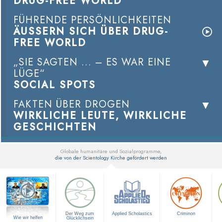
DRUG-FREE WORLD
FÜHRENDE PERSÖNLICHKEITEN
ÄUSSERN SICH ÜBER DRUG-
FREE WORLD
„SIE SAGTEN ... – ES WAR EINE
LÜGE“
SOCIAL SPOTS
FAKTEN ÜBER DROGEN
WIRKLICHE LEUTE, WIRKLICHE
GESCHICHTEN
Globale humanitäre und Sozialprogramme,
die von der Scientology Kirche gefördert werden
▼
Der Weg zum
Applied Scholastics
Criminon
Wie wir helfen
Glücklichsein