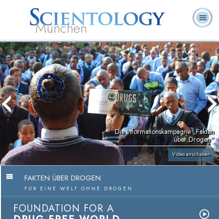
München
L. Ron
Was ist
Ehrenamtliche
Häufig gestellte
Bücher
Hubbard
Scientology?
Geistliche
Fragen
Die Informations­kampagne „Fakten
über Drogen“
Video anschauen
FAKTEN ÜBER DROGEN
FÜR EINE WELT OHNE DROGEN
FOUNDATION FOR A