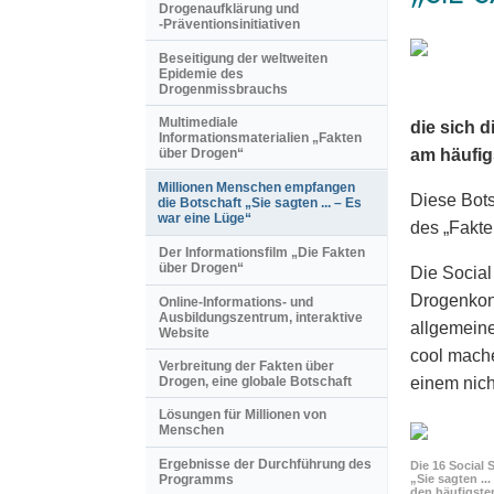
Drogenaufklärung und
-Präventionsinitiativen
Beseitigung der weltweiten
Epidemie des
Drogenmissbrauchs
Multimediale
die sich 
Informationsmaterialien „Fakten
über Drogen“
am häufi
Millionen Menschen empfangen
Diese Bots
die Botschaft „Sie sagten ... – Es
war eine Lüge“
des „Fakt
Der Informationsfilm „Die Fakten
über Drogen“
Die Social
Drogenkons
Online-Informations- und
Ausbildungszentrum, interaktive
allgemeine
Website
cool mache
Verbreitung der Fakten über
einem nich
Drogen, eine globale Botschaft
Lösungen für Millionen von
Menschen
Ergebnisse der Durchführung des
Die 16 Social 
Programms
„Sie sagten ..
den häufigste