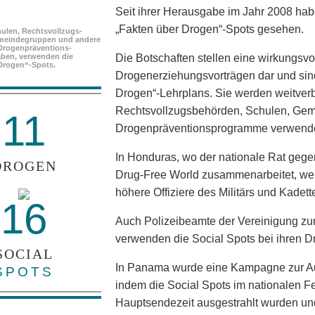
Seit ihrer Herausgabe im Jahr 2008 ha
„Fakten über Drogen“-Spots gesehen.
ulen, Rechtsvollzugs­
meindegruppen und andere
Drogenpräventions­
ben, verwenden die
Die Botschaften stellen eine wirkungsvo
Drogen“-Spots.
Drogenerziehungsvorträgen dar und sind
Drogen“-Lehrplans. Sie werden weitverb
Rechtsvollzugsbehörden, Schulen, Ge
11
Drogenpräventionsprogramme verwende
In Honduras, wo der nationale Rat gege
DROGEN
Drug-Free World zusammenarbeitet, werd
höhere Offiziere des Militärs und Kadet
16
Auch Polizeibeamte der Vereinigung zu
verwenden die Social Spots bei ihren D
SOCIAL
In Panama wurde eine Kampagne zur Au
SPOTS
indem die Social Spots im nationalen 
Hauptsendezeit ausgestrahlt wurden un