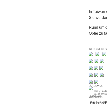
In Taiwan 
Sie werden
Rund um d
Opfer zu fa
KLICKEN S
1 ALKOHOL
Die „Fakt
ausgestra
5 ECSTASY
Wirkungen.
11 SCHMERZMIT
8 NUR EINMAL