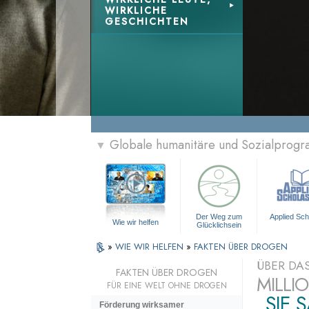
WIRKLICHE
GESCHICHTEN
Globale humanitäre und Sozialprog
▼
Der Weg zum
Applied Sch
Wie wir helfen
Glücklichsein
»
WIE WIR HELFEN
»
FAKTEN ÜBER DROGEN
ÜBER DA
FAKTEN ÜBER DROGEN
MILLI
FÜR EINE WELT OHNE DROGEN
„SIE 
Förderung wirksamer