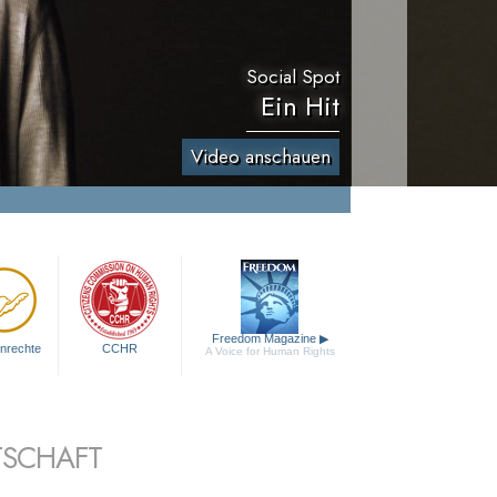
Social Spot
Ein Hit
Video anschauen
Freedom Magazine
▶
nrechte
CCHR
A Voice for Human Rights
TSCHAFT