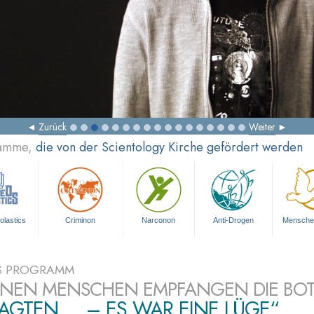
Zurück
Weiter
ramme,
die von der Scientology Kirche gefördert werden
olastics
Criminon
Narconon
Anti-Drogen
Mensche
S PROGRAMM
ONEN MENSCHEN EMPFANGEN DIE BO
SAGTEN ... – ES WAR EINE LÜGE“