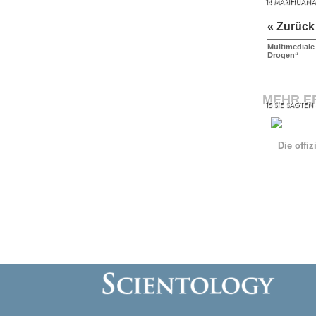
14 MARIHUANA
« Zurück
Multimediale
Drogen“
MEHR E
15 SIE SAGTEN
Die offi