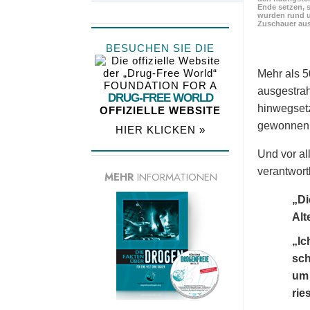
Ende setzen, s
wurden rund u
Zuschauer aus
BESUCHEN SIE DIE
Mehr als 5
FOUNDATION FOR A
ausgestrah
DRUG-FREE WORLD
hinwegsetz
OFFIZIELLE WEBSITE
gewonnen
HIER KLICKEN »
Und vor al
verantwortl
MEHR
INFORMATIONEN
„Di
Alt
„Ic
sch
um 
rie