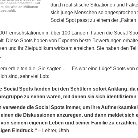
ind online erhältlich und
durch realistische Situationen und Fakte
m die Welt an Millionen
gestrahlt.
sich junge Menschen so angesprochen f
Social Spot passt zu einem der „Fakten
00 Fernsehstationen in über 100 Ländern haben die Social Spo
lt. Diese Spots haben von Experten beste Bewertungen erhalten
en und ihr Zielpublikum wirksam erreichen. Sie haben den Te
.
lem erhielten die „Sie sagten ... – Es war eine Lüge“-Spots von
ich sind, sehr viel Lob:
e Social Spots fanden bei den Schülern sofort Anklang, da
ersgruppe zu sehen waren, mit denen sie sich identifizieren
h verwende die Social Spots immer, um ihre Aufmerksamkei
einen die Diskussionen anzuregen, und dann meldet sich 
von seinem eigenen Leben und seiner Familie zu erzählen. 
sigen Eindruck.“
– Lehrer, Utah