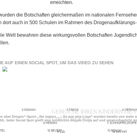
erreichten.
wurden die Botschaften gleichermaßen im nationalen Fernsehen
 dort auch in 500 Schulen im Rahmen des Drogenaufklärungs-U
ie Welt bewahren diese wirkungsvollen Botschaften Jugendlic
llen.
IE AUF EINEN SOCIAL SPOT, UM DAS VIDEO ZU SEHEN
2 KOKAIN
3 CRACK
4 METHAM
GEBEN SIE IHREN KINDERN DIE
en über Drogen“-Spots „Sie sagten ... – Es war eine Lüge“ wurden bereits von mehr 
ÜBER DROGEN.
hlt. Jeder Social Spot greift eine bestimmte illegale Droge auf und veranschaulicht m
6 HEROIN
7 SCHNÜFFELSTOFFE
TEL
12 BELIEBT
13 RITALIN
9 LSD
10 EIN HIT