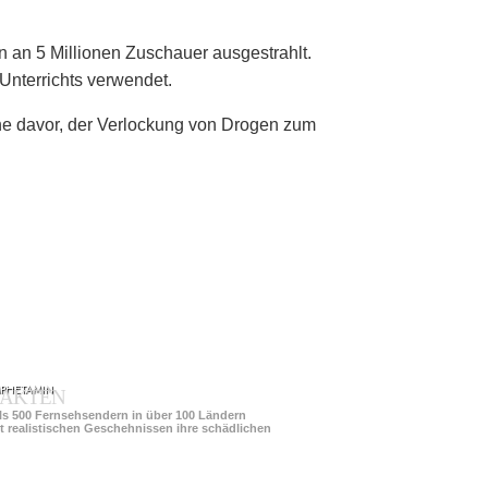
 an 5 Millionen Zuschauer ausgestrahlt.
nterrichts verwendet.
he davor, der Verlockung von Drogen zum
PHETAMIN
 FAKTEN
als 500 Fernsehsendern in über 100 Ländern
it realistischen Geschehnissen ihre schädlichen