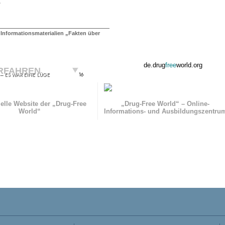
 Informationsmaterialien „Fakten über
de.drug
free
world.org
RFAHREN
 – ES WAR EINE LÜGE
16
zielle Website der „Drug-Free
„Drug-Free World“ – Online-
World“
Informations- und Ausbildungszentru