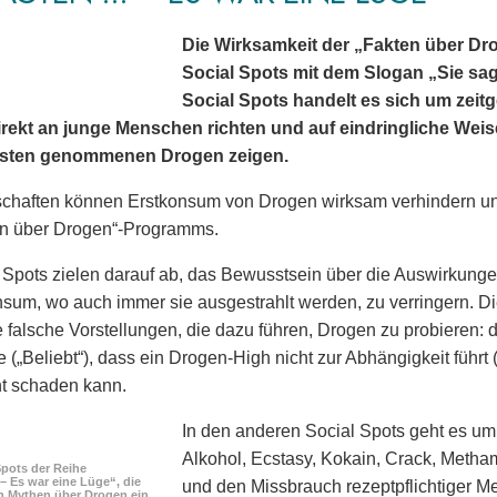
Die Wirksamkeit der „Fakten über Dro
Social Spots mit dem Slogan „Sie sagt
Social Spots handelt es sich um zeit
direkt an junge Menschen richten und auf eindringliche Wei
gsten genommenen Drogen zeigen.
chaften können Erstkonsum von Drogen wirksam verhindern und
en über Drogen“-Programms.
 Spots zielen darauf ab, das Bewusstsein über die Auswirkun
um, wo auch immer sie ausgestrahlt werden, zu verringern. Die 
 falsche Vorstellungen, die dazu führen, Drogen zu probieren
 („Beliebt“), dass ein Drogen-High nicht zur Abhängigkeit führt (
t schaden kann.
In den anderen Social Spots geht es u
Alkohol, Ecstasy, Kokain, Crack, Metha
Spots der Reihe
. – Es war eine Lüge“, die
und den Missbrauch rezeptpflichtiger 
n Mythen über Drogen ein