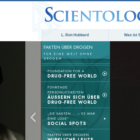
L. Ron Hubbard
Was ist 
FAKTEN ÜBER DROGEN
FÜR EINE WELT OHNE
DROGEN
FOUNDATION FOR A
DRUG-FREE WORLD
FÜHRENDE
PERSÖNLICHKEITEN
ÄUSSERN SICH ÜBER
DRUG-FREE WORLD
„SIE SAGTEN ... – ES WAR
EINE LÜGE“
SOCIAL SPOTS
FAKTEN ÜBER DROGEN
WIRKLICHE LEUTE,