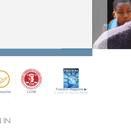
Freedom Magazine
▶
nrechte
CCHR
A Voice for Human Rights
 IN