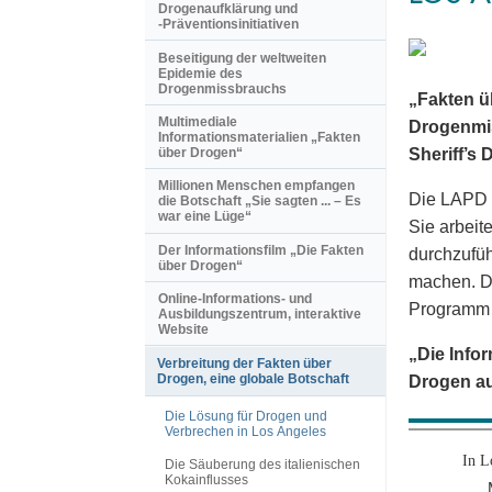
Drogenaufklärung und
-Präventionsinitiativen
Beseitigung der weltweiten
Epidemie des
Drogenmissbrauchs
„Fakten ü
Multimediale
Drogenmis
Informationsmaterialien „Fakten
über Drogen“
Sheriff’s
Millionen Menschen empfangen
Die LAPD v
die Botschaft „Sie sagten ... – Es
war eine Lüge“
Sie arbeit
Der Informationsfilm „Die Fakten
durchzufüh
über Drogen“
machen. De
Online-Informations- und
Programm i
Ausbildungszentrum, interaktive
Website
„Die Infor
Verbreitung der Fakten über
Drogen, eine globale Botschaft
Drogen au
Die Lösung für Drogen und
Verbrechen in Los Angeles
In L
Die Säuberung des italienischen
Kokainflusses