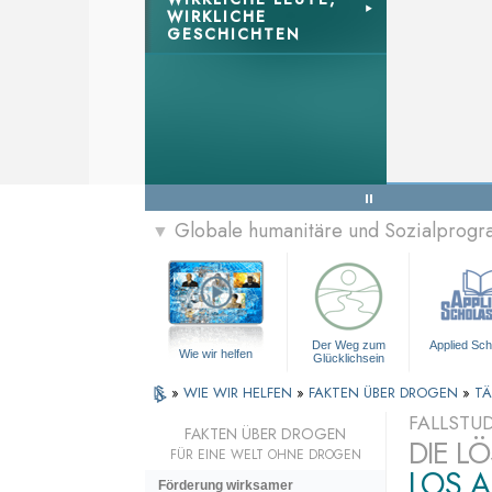
WIRKLICHE
GESCHICHTEN
Globale humanitäre und Sozialprog
▼
Der Weg zum
Applied Sch
Wie wir helfen
Glücklichsein
»
WIE WIR HELFEN
»
FAKTEN ÜBER DROGEN
»
TÄ
FALLSTUD
FAKTEN ÜBER DROGEN
DIE L
FÜR EINE WELT OHNE DROGEN
LOS 
Förderung wirksamer