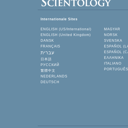
Internationale Sites
ENGLISH (US/International)
MAGYAR
ENGLISH (United Kingdom)
NORSK
DANSK
SVENSKA
FRANÇAIS
ESPAÑOL (L
ESPAÑOL (C
עברית
ΕΛΛΗΝΙΚA
日本語
ITALIANO
РУССКИЙ
PORTUGUÊ
繁體中文
NEDERLANDS
DEUTSCH