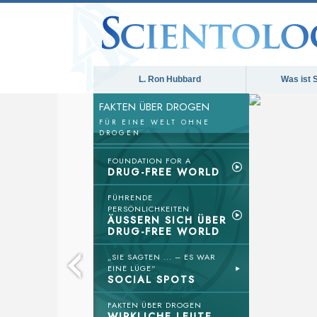
L. Ron Hubbard
Was ist 
FAKTEN ÜBER DROGEN
FÜR EINE WELT OHNE
DROGEN
FOUNDATION FOR A
DRUG-FREE WORLD
FÜHRENDE
PERSÖNLICHKEITEN
ÄUSSERN SICH ÜBER
DRUG-FREE WORLD
„SIE SAGTEN ... – ES WAR
EINE LÜGE“
SOCIAL SPOTS
FAKTEN ÜBER DROGEN
WIRKLICHE LEUTE,