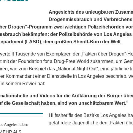
Angesichts des unleugbaren Zusam
Drogenmissbrauch und Verbrechensra
ber Drogen“-Programm zwei wichtigen Polizeibehörden von
sbrauch bekämpfen: der Polizeibehörde von Los Angeles
 Department (LASD), dem größten Sheriff-Büro der Welt.
erteilt Tausende von Exemplaren der „Fakten über Drogen“-Heft
et mit der Foundation for a Drug-Free World zusammen, um Gem
ren, wie zum Beispiel das „National Night Out“, eine jährliche 
r Kommandant einer Dienststelle in Los Angeles beschrieb, w
n seinem Revier hat:
mationshefte und Videos für die Aufklärung der Bürger über 
f die Gesellschaft haben, sind von unschätzbarem Wert.“
Hilfssheriffs des Bezirks Los Angeles h
gefährdete Jugendliche den „Fakten üb
os Angeles haben
MEHR ALS