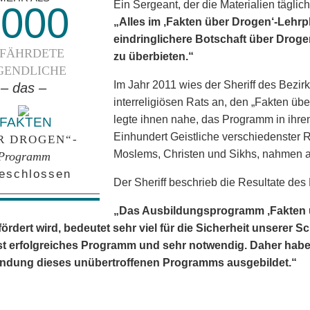
Ein Sergeant, der die Materialien täglich
2000
„Alles im ‚Fakten über Drogen‘-Lehrpl
eindringlichere Botschaft über Droge
FÄHRDETE
zu überbieten.“
GENDLICHE
Im Jahr 2011 wies der Sheriff des Bezir
– das –
interreligiösen Rats an, den „Fakten üb
legte ihnen nahe, das Programm in ih
„FAKTEN
Einhundert Geistliche verschiedenster R
R DROGEN“-
Moslems, Christen und Sikhs, nahmen a
Programm
eschlossen
Der Sheriff beschrieb die Resultate de
„Das Ausbildungs­programm ‚Fakten ü
ördert wird, bedeutet sehr viel für die Sicherheit unserer Sc
st erfolgreiches Programm und sehr notwendig. Daher haben
ndung dieses unübertroffenen Programms ausgebildet.“