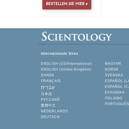
BESTELLEN SIE HIER »
Internationale Sites
ENGLISH (US/International)
MAGYAR
ENGLISH (United Kingdom)
NORSK
DANSK
SVENSKA
FRANÇAIS
ESPAÑOL (L
ESPAÑOL (C
עברית
ΕΛΛΗΝΙΚA
日本語
ITALIANO
РУССКИЙ
PORTUGUÊ
繁體中文
NEDERLANDS
DEUTSCH