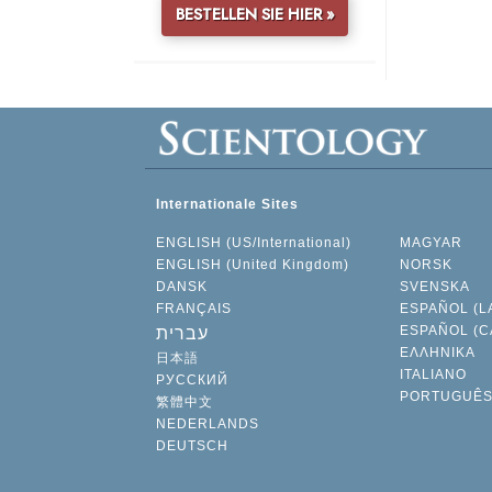
BESTELLEN SIE HIER »
Internationale Sites
ENGLISH (US/International)
MAGYAR
ENGLISH (United Kingdom)
NORSK
DANSK
SVENSKA
FRANÇAIS
ESPAÑOL (L
ESPAÑOL (C
עברית
ΕΛΛΗΝΙΚA
日本語
ITALIANO
РУССКИЙ
PORTUGUÊ
繁體中文
NEDERLANDS
DEUTSCH