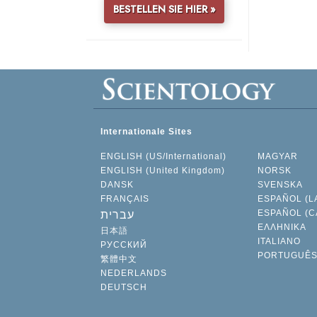
BESTELLEN SIE HIER »
Internationale Sites
ENGLISH (US/International)
MAGYAR
ENGLISH (United Kingdom)
NORSK
DANSK
SVENSKA
FRANÇAIS
ESPAÑOL (L
ESPAÑOL (C
עברית
ΕΛΛΗΝΙΚA
日本語
ITALIANO
РУССКИЙ
PORTUGUÊ
繁體中文
NEDERLANDS
DEUTSCH