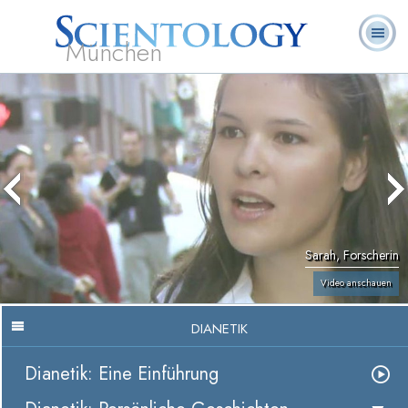
München
L. Ron
Was ist
Ehrenamtliche
Häufig gestellte
Bücher
Hubbard
Scientology?
Geistliche
Fragen
Sarah, Forscherin
Video anschauen
DIANETIK
Dianetik: Eine Einführung