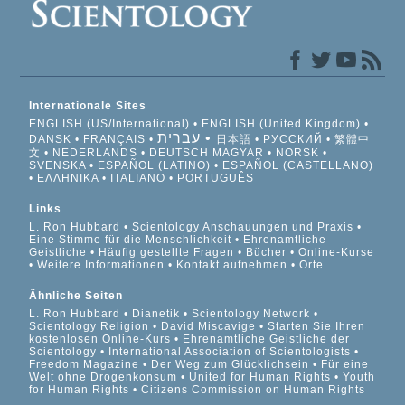
Internationale Sites
ENGLISH (US/International)
ENGLISH (United Kingdom)
עברית
DANSK
FRANÇAIS
日本語
РУССКИЙ
繁體中
文
NEDERLANDS
DEUTSCH
MAGYAR
NORSK
SVENSKA
ESPAÑOL (LATINO)
ESPAÑOL (CASTELLANO)
ΕΛΛΗΝΙΚA
ITALIANO
PORTUGUÊS
Links
L. Ron Hubbard
Scientology Anschauungen und Praxis
Eine Stimme für die Menschlichkeit
Ehrenamtliche
Geistliche
Häufig gestellte Fragen
Bücher
Online-Kurse
Weitere Informationen
Kontakt aufnehmen
Orte
Ähnliche Seiten
L. Ron Hubbard
Dianetik
Scientology Network
Scientology Religion
David Miscavige
Starten Sie Ihren
kostenlosen Online-Kurs
Ehrenamtliche Geistliche der
Scientology
International Association of Scientologists
Freedom Magazine
Der Weg zum Glücklichsein
Für eine
Welt ohne Drogenkonsum
United for Human Rights
Youth
for Human Rights
Citizens Commission on Human Rights