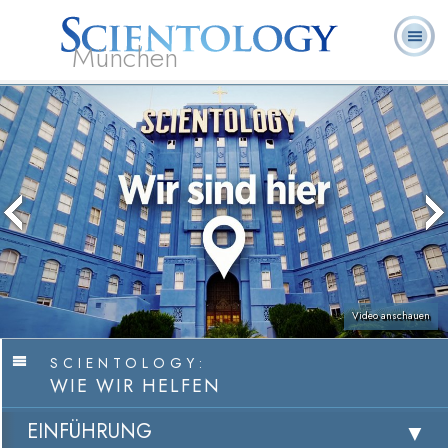
München
L. Ron
Was ist
Ehrenamtliche
Häufig gestellte
Bücher
Hubbard
Scientology?
Geistliche
Fragen
Video anschauen
SCIENTOLOGY:
WIE WIR HELFEN
EINFÜHRUNG