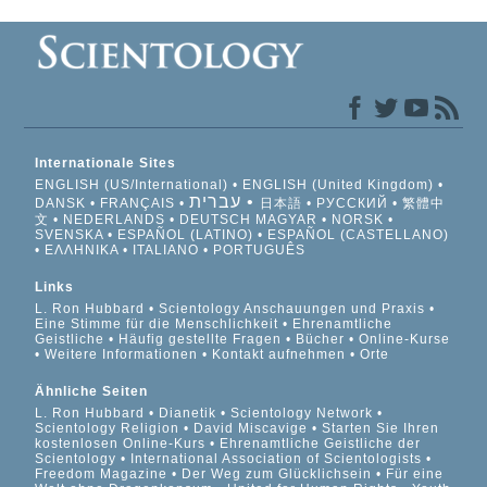
Internationale Sites
ENGLISH (US/International)
ENGLISH (United Kingdom)
עברית
DANSK
FRANÇAIS
日本語
РУССКИЙ
繁體中
文
NEDERLANDS
DEUTSCH
MAGYAR
NORSK
SVENSKA
ESPAÑOL (LATINO)
ESPAÑOL (CASTELLANO)
ΕΛΛΗΝΙΚA
ITALIANO
PORTUGUÊS
Links
L. Ron Hubbard
Scientology Anschauungen und Praxis
Eine Stimme für die Menschlichkeit
Ehrenamtliche
Geistliche
Häufig gestellte Fragen
Bücher
Online-Kurse
Weitere Informationen
Kontakt aufnehmen
Orte
Ähnliche Seiten
L. Ron Hubbard
Dianetik
Scientology Network
Scientology Religion
David Miscavige
Starten Sie Ihren
kostenlosen Online-Kurs
Ehrenamtliche Geistliche der
Scientology
International Association of Scientologists
Freedom Magazine
Der Weg zum Glücklichsein
Für eine